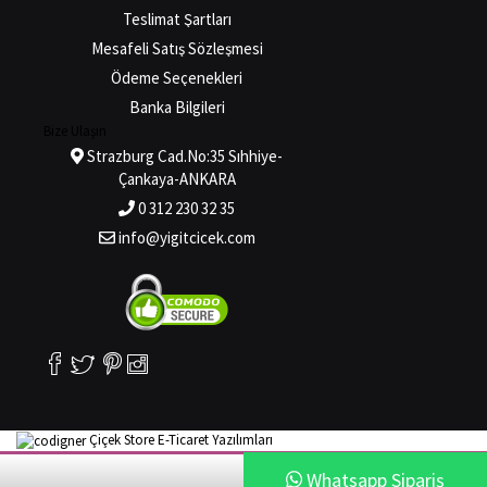
Teslimat Şartları
Mesafeli Satış Sözleşmesi
Ödeme Seçenekleri
Banka Bilgileri
Bize Ulaşın
Strazburg Cad.No:35 Sıhhiye-
Çankaya-ANKARA
0 312 230 32 35
info@yigitcicek.com
Çiçek Store E-Ticaret Yazılımları
Whatsapp Sipariş