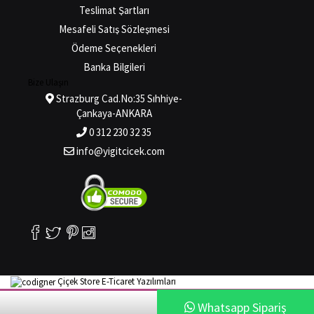
Teslimat Şartları
Mesafeli Satış Sözleşmesi
Ödeme Seçenekleri
Banka Bilgileri
Bize Ulaşın
Strazburg Cad.No:35 Sıhhiye-
Çankaya-ANKARA
0 312 230 32 35
info@yigitcicek.com
Çiçek Store E-Ticaret Yazılımları
Whatsapp Sipariş