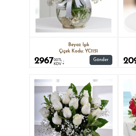
Beyaz Işık
Çiçek Kodu: YC1151
2967
20
00TL ,
Gönder
KDV +