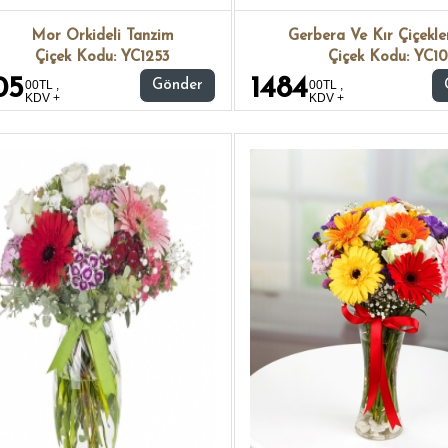
Mor Orkideli Tanzim
Gerbera Ve Kır Çiçekler
Çiçek Kodu: YC1253
Çiçek Kodu: YC10
05
1484
00TL ,
Gönder
00TL ,
KDV +
KDV +