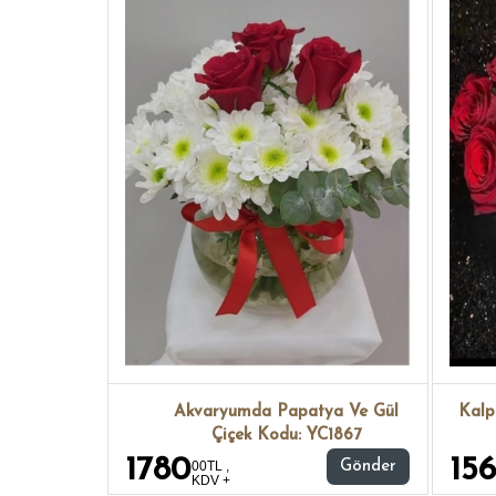
Akvaryumda Papatya Ve Gül
Kalp
Çiçek Kodu: YC1867
1780
15
00TL ,
Gönder
KDV +