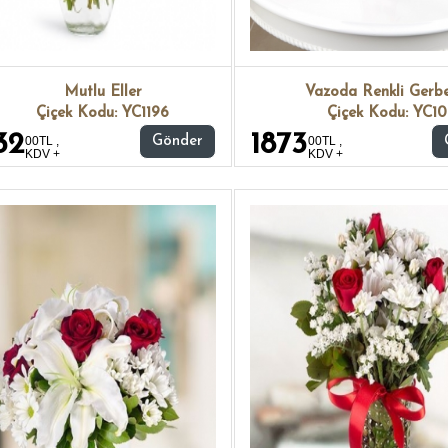
Mutlu Eller
Vazoda Renkli Gerbe
Çiçek Kodu: YC1196
Çiçek Kodu: YC1
32
1873
00TL ,
Gönder
00TL ,
KDV +
KDV +