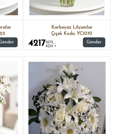
ralar
Karbeyaz Lilyumlar
025
Çiçek Kodu: YC1070
4217
Gönder
00TL ,
Gönder
KDV +