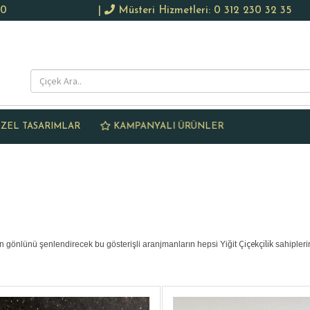
50
|
Müsteri Hizmetleri: 0 312 230 32 35
KAMPANYALI ÜRÜNLER
ZEL TASARIMLAR
Çiçekçilik
in gönlünü şenlendirecek bu gösterişli aranjmanların hepsi Yiğit
sahipleri