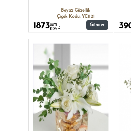
Beyaz Güzellik
Çiçek Kodu: YC1121
1873
39
00TL ,
Gönder
KDV +