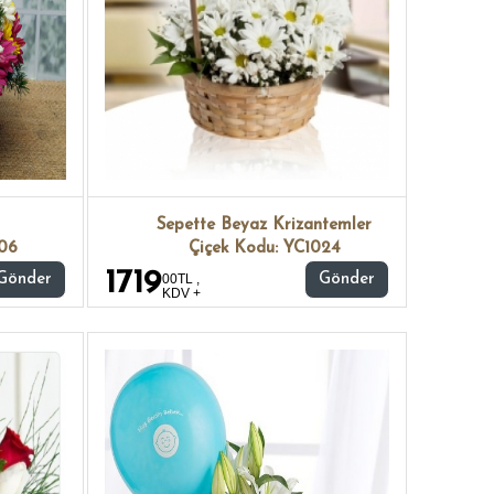
Sepette Beyaz Krizantemler
206
Çiçek Kodu: YC1024
1719
Gönder
00TL ,
Gönder
KDV +