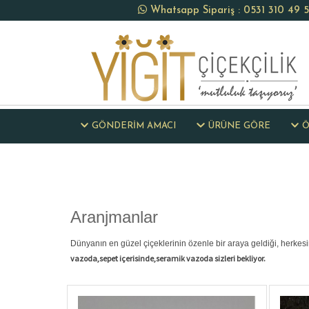
Whatsapp Sipariş : 0531 310 49 
GÖNDERİM AMACI
ÜRÜNE GÖRE
Ö
Aranjmanlar
Dünyanın en güzel çiçeklerinin özenle bir araya geldiği, herkes
vazoda,sepet içerisinde,seramik vazoda sizleri bekliyor.