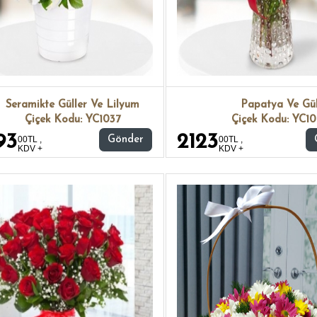
Seramikte Güller Ve Lilyum
Papatya Ve Gü
Çiçek Kodu: YC1037
Çiçek Kodu: YC10
93
2123
00TL ,
Gönder
00TL ,
KDV +
KDV +