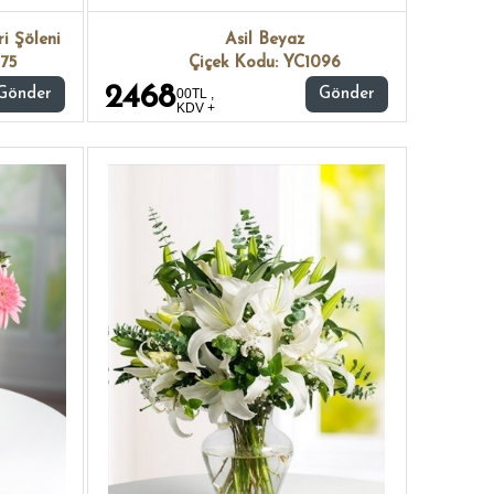
i Şöleni
Asil Beyaz
75
Çiçek Kodu: YC1096
2468
Gönder
00TL ,
Gönder
KDV +