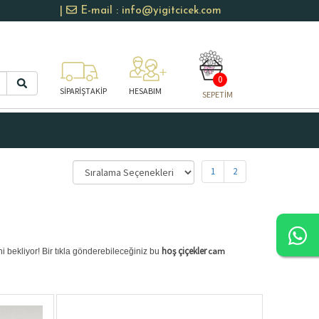
|
E-mail : info@yigitcicek.com
0
SİPARİŞTAKİP
HESABIM
SEPETİM
1
2
hoş çiçekler
cam
ni bekliyor! Bir tıkla gönderebileceğiniz bu