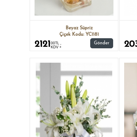
Beyaz Süpriz
Çiçek Kodu: YC1181
2121
20
00TL ,
Gönder
KDV +