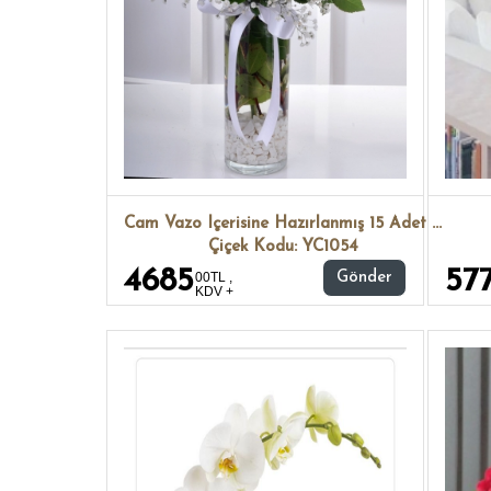
Cam Vazo Içerisine Hazırlanmış 15 Adet Beyaz Gül
Çiçek Kodu: YC1054
4685
57
00TL ,
Gönder
KDV +