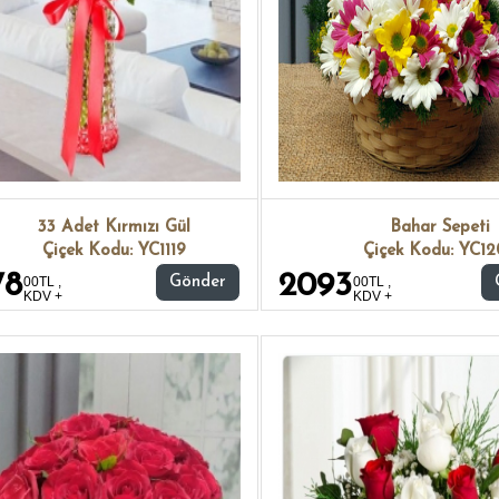
33 Adet Kırmızı Gül
Bahar Sepeti
Çiçek Kodu: YC1119
Çiçek Kodu: YC1
78
2093
00TL ,
Gönder
00TL ,
KDV +
KDV +