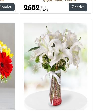
094
Çiçek Kodu: YC1461
2682
Gönder
00TL ,
Gönder
KDV +