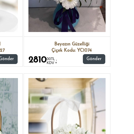
l
Beyazın Güzelliği
27
Çiçek Kodu: YC1074
2810
Gönder
00TL ,
Gönder
KDV +