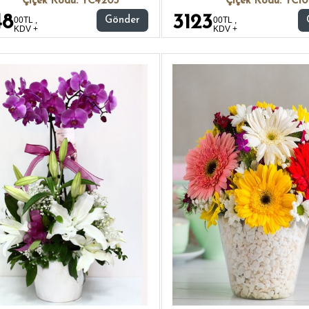
Çiçek Kodu: YC4203
Çiçek Kodu: YC1
48
3123
00TL ,
Gönder
00TL ,
KDV +
KDV +