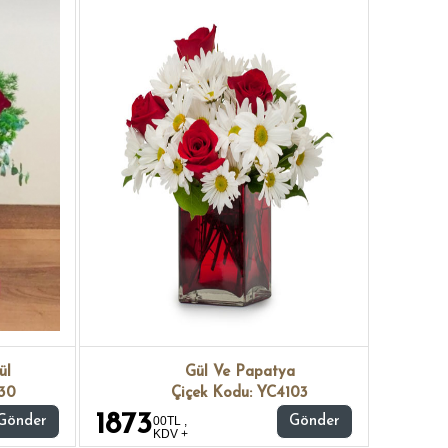
ül
Gül Ve Papatya
530
Çiçek Kodu: YC4103
1873
Gönder
00TL ,
Gönder
KDV +