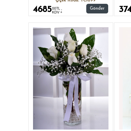
Çiçek Kodu: YC1099
4685
37
00TL ,
Gönder
KDV +