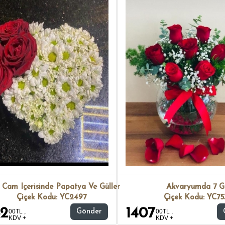
 Cam Içerisinde Papatya Ve Güller
Akvaryumda 7 G
Çiçek Kodu: YC2497
Çiçek Kodu: YC7
62
1407
00TL ,
Gönder
00TL ,
KDV +
KDV +