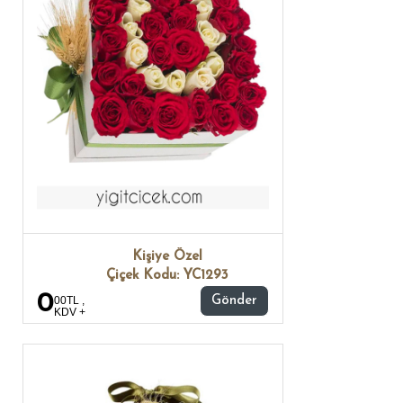
Kişiye Özel
Çiçek Kodu: YC1293
0
00TL ,
Gönder
KDV +