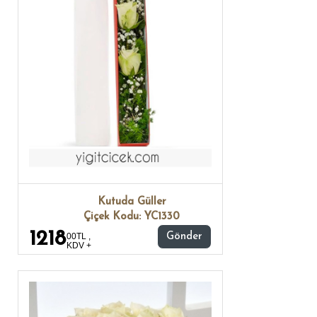
Kutuda Güller
Çiçek Kodu: YC1330
1218
00TL ,
Gönder
KDV +