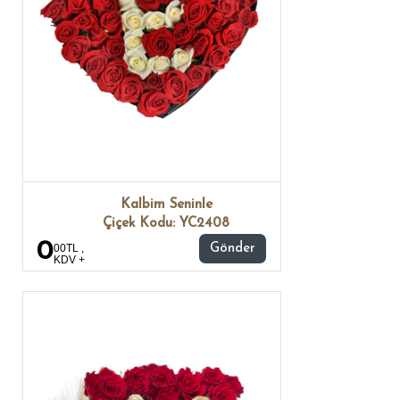
Kalbim Seninle
Çiçek Kodu: YC2408
0
00TL ,
Gönder
KDV +