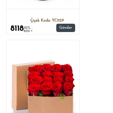
Çiçek Kodu: YC1129
8118
00TL ,
Gönder
KDV +