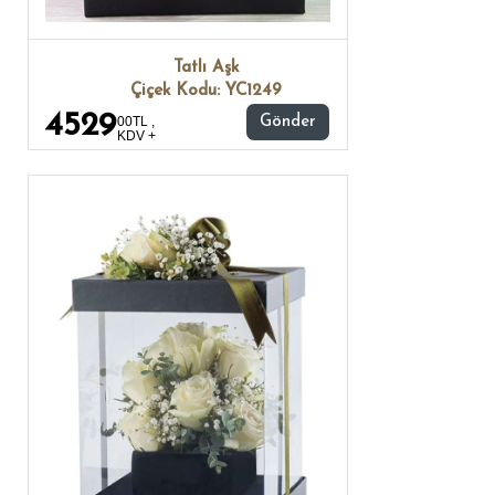
Tatlı Aşk
Çiçek Kodu: YC1249
4529
00TL ,
Gönder
KDV +