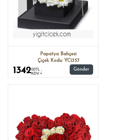
Papatya Bahçesi
Çiçek Kodu: YC1357
1342
00TL ,
Gönder
KDV +