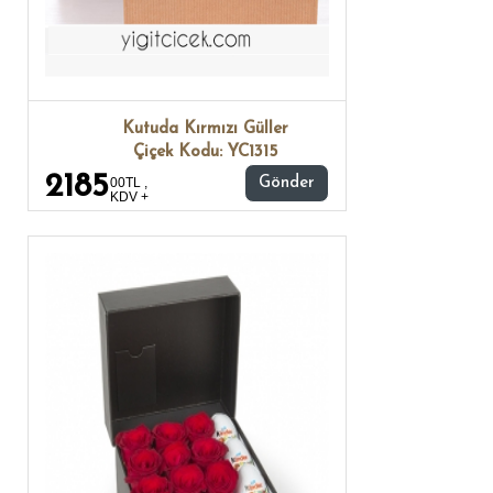
Kutuda Kırmızı Güller
Çiçek Kodu: YC1315
2185
00TL ,
Gönder
KDV +