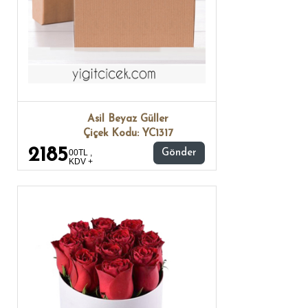
Asil Beyaz Güller
Çiçek Kodu: YC1317
2185
00TL ,
Gönder
KDV +