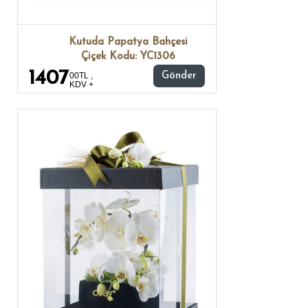
Kutuda Papatya Bahçesi
Çiçek Kodu: YC1306
1407
00TL ,
Gönder
KDV +