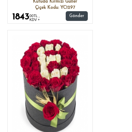
Kutuda Kırmızı Güller
Çiçek Kodu: YC1297
1843
00TL ,
Gönder
KDV +