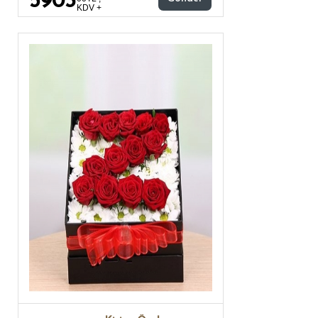
5903
KDV +