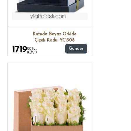
Kutuda Beyaz Orkide
Çiçek Kodu: YC1308
1719
00TL ,
Gönder
KDV +