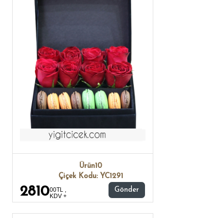
Ürün10
Çiçek Kodu: YC1291
2810
00TL ,
Gönder
KDV +