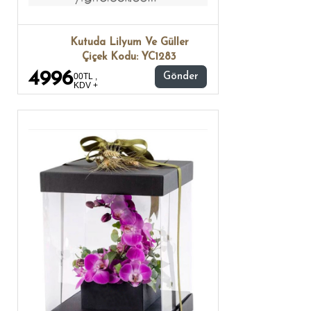
Kutuda Lilyum Ve Güller
Çiçek Kodu: YC1283
4996
00TL ,
Gönder
KDV +