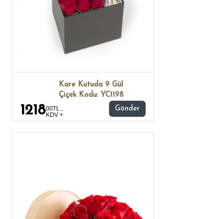
Kare Kutuda 9 Gül
Çiçek Kodu: YC1198
1218
00TL ,
Gönder
KDV +