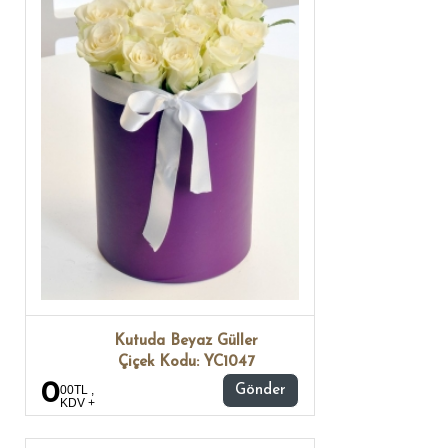
Kutuda Beyaz Güller
Çiçek Kodu: YC1047
0
00TL ,
Gönder
KDV +