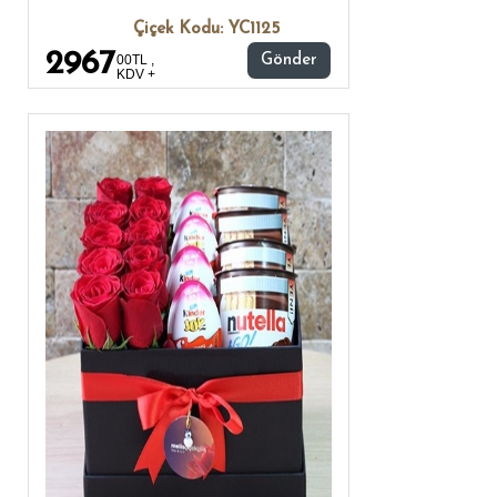
Çiçek Kodu: YC1125
2967
00TL ,
Gönder
KDV +