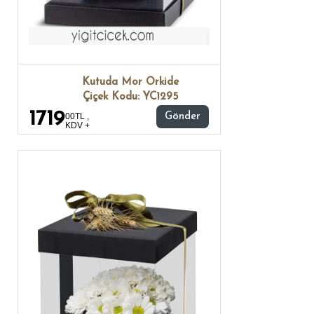
Kutuda Mor Orkide
Çiçek Kodu: YC1295
1719
00TL ,
Gönder
KDV +