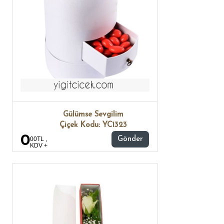
Gülümse Sevgilim
Çiçek Kodu: YC1323
0
00TL ,
Gönder
KDV +