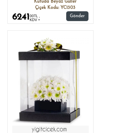
Kutuda Beyaz Güller
Çiçek Kodu: YC1303
6241
00TL ,
Gönder
KDV +