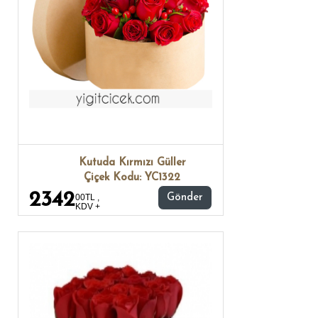
Kutuda Kırmızı Güller
Çiçek Kodu: YC1322
2342
00TL ,
Gönder
KDV +