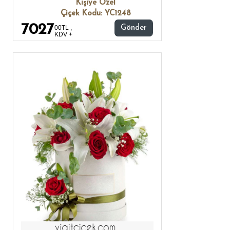
Kişiye Özel
Çiçek Kodu: YC1248
7027
00TL ,
Gönder
KDV +