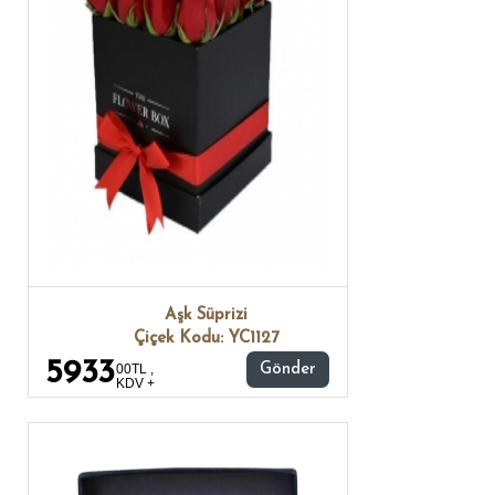
Aşk Süprizi
Çiçek Kodu: YC1127
5933
00TL ,
Gönder
KDV +