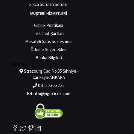
Sıkça Sorulan Sorular
MÜŞTERI HIZMETLERI
Gizlilik Politikası
Teslimat Şartları
Mesafeli Satış Sözleşmesi
Ödeme Seçenekleri
Banka Bilgileri
Bize Ulaşın
Strazburg Cad.No:35 Sıhhiye-
Çankaya-ANKARA
0 312 230 32 35
info@yigitcicek.com