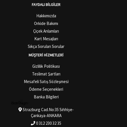
FAYDALI BILGILER
Hakkımızda
Orkide Bakımı
Çiçek Anlamları
Kart Mesajları
Sıkça Sorulan Sorular
MÜŞTERI HIZMETLERI
Gizlilik Politikası
Teslimat Şartları
Mesafeli Satış Sözleşmesi
Ödeme Seçenekleri
Banka Bilgileri
Bize Ulaşın
Strazburg Cad.No:35 Sıhhiye-
Çankaya-ANKARA
0 312 230 32 35