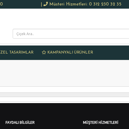
50
|
Müsteri Hizmetleri: 0 312 230 32 35
KAMPANYALI ÜRÜNLER
ZEL TASARIMLAR
FAYDALI BILGILER
MÜŞTERI HIZMETLERI