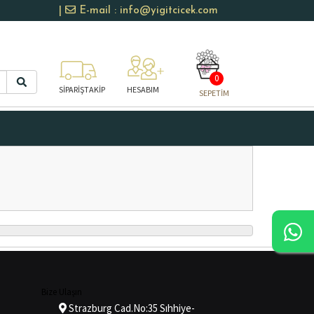
|
E-mail : info@yigitcicek.com
0
SİPARİŞTAKİP
HESABIM
SEPETİM
Bize Ulaşın
Strazburg Cad.No:35 Sıhhiye-