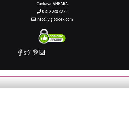
Çankaya-ANKARA
0 312 230 32 35
info@yigitcicek.com